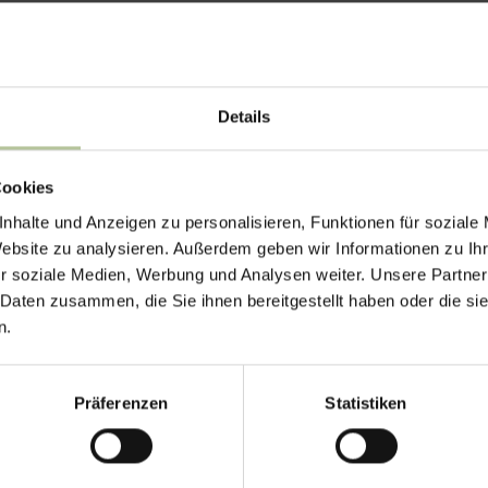
Details
Cookies
nhalte und Anzeigen zu personalisieren, Funktionen für soziale
Website zu analysieren. Außerdem geben wir Informationen zu I
r soziale Medien, Werbung und Analysen weiter. Unsere Partner
 Daten zusammen, die Sie ihnen bereitgestellt haben oder die s
n.
Datenschutzerklärung
genannte Datenverarbeitung ein. Ich wurde
Präferenzen
Statistiken
gung jederzeit widerrufen kann .*