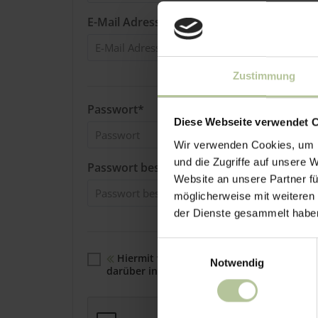
E-Mail Adresse wiederholen*
Zustimmung
Passwort*
Diese Webseite verwendet 
Wir verwenden Cookies, um I
und die Zugriffe auf unsere 
Passwort bestäigen*
Website an unsere Partner fü
möglicherweise mit weiteren
der Dienste gesammelt habe
Einwilligungsauswahl
Hiermit willige ich in die im Rahmen der
Notwendig
darüber informiert, dass ich diese Einwilli