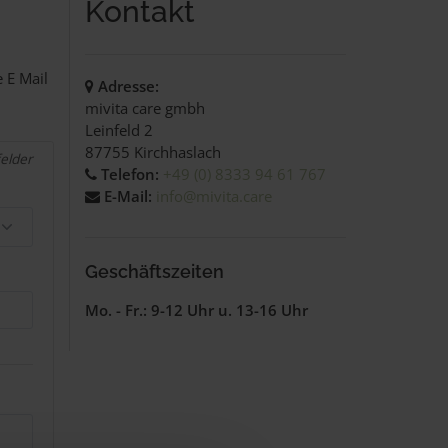
Kontakt
 E Mail
Adresse:
mivita care gmbh
Leinfeld 2
87755 Kirchhaslach
felder
Telefon:
+49 (0) 8333 94 61 767
E-Mail:
info@mivita.care
Geschäftszeiten
Mo. - Fr.: 9-12 Uhr u. 13-16 Uhr