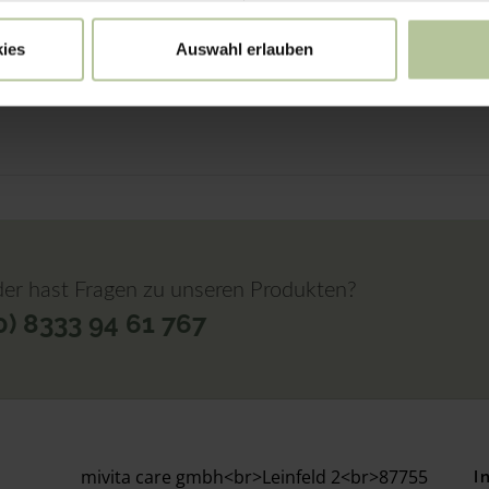
ies
Auswahl erlauben
er hast Fragen zu unseren Produkten?
0) 8333 94 61 767
mivita care gmbh<br>Leinfeld 2<br>87755
I