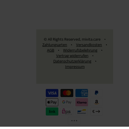
© All Rights Reserved, mivita.care
•
Zahlungsarten
•
Versandkosten
•
AGB
•
Widerrufsbelehrung
•
Vertrag widerrufen
•
Datenschutzerklärung
•
Impressum