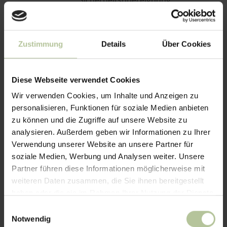
Sicherheitsübereignung
nicht zulässig.
- Sie dürfen die Ware im
ordentlichen
Zustimmung
Details
Über Cookies
Geschäftsgang
weiterverkaufen. Für
diesen Fall treten Sie
Diese Webseite verwendet Cookies
bereits jetzt alle
Wir verwenden Cookies, um Inhalte und Anzeigen zu
Forderungen in Höhe des
personalisieren, Funktionen für soziale Medien anbieten
Rechnungsbetrages, die
zu können und die Zugriffe auf unsere Website zu
Ihnen aus dem
analysieren. Außerdem geben wir Informationen zu Ihrer
Weiterverkauf erwachsen,
Verwendung unserer Website an unsere Partner für
an uns ab. Wir nehmen die
soziale Medien, Werbung und Analysen weiter. Unsere
Abtretung an, Sie sind
Partner führen diese Informationen möglicherweise mit
jedoch zur Einziehung der
weiteren Daten zusammen, die Sie ihnen bereitgestellt
Forderungen ermächtigt.
haben oder die sie im Rahmen Ihrer Nutzung der Dienste
Soweit Sie Ihren
gesammelt haben.
Zahlungsverpflichtungen
Einwilligungsauswahl
nicht ordnungsgemäß
Notwendig