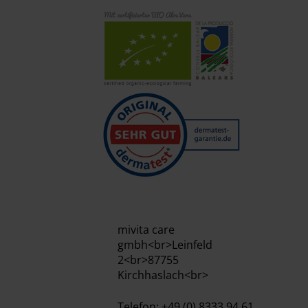
mivita care
gmbh<br>Leinfeld
2<br>87755
Kirchhaslach<br>
Telefon: +49 (0) 8333 94 61