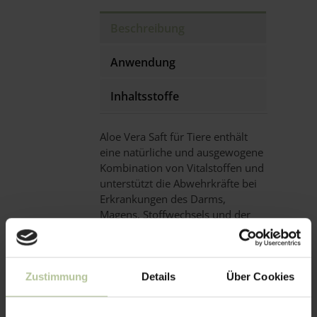
Beschreibung
Anwendung
Inhaltsstoffe
Aloe Vera Saft für Tiere enthält
eine natürliche und ausgewogene
Kombination von Vitalstoffen und
unterstützt die Abwehrkräfte bei
Erkrankungen des Darms,
Magens, Stoffwechsels und der
Gelenke. Der Hauptbestandteil
der Aloe Vera Barbadensis ist das
Polysaccharid Acemannan, das in
einem noch nicht vollständig
Zustimmung
Details
Über Cookies
entschlüsselten Zusammenspiel
mit Vitaminen, Spurenelementen,