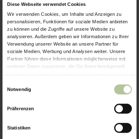
Proteinen, Lipiden und weiteren
Diese Webseite verwendet Cookies
wertvollen Inhaltsstoffen wirkt.
Wir verwenden Cookies, um Inhalte und Anzeigen zu
Diese einzigartige Wirkungsweise
personalisieren, Funktionen für soziale Medien anbieten
wurde in zahlreichen
zu können und die Zugriffe auf unsere Website zu
wissenschaftlichen Studien
analysieren. Außerdem geben wir Informationen zu Ihrer
nachgewiesen. Aloe Vera Saft ist
die ideale Ergänzung zu einer
Verwendung unserer Website an unsere Partner für
ausgewogenen Ernährung und
soziale Medien, Werbung und Analysen weiter. Unsere
fördert die Darmgesundheit der
Partner führen diese Informationen möglicherweise mit
Tiere.
weiteren Daten zusammen, die Sie ihnen bereitgestellt
haben oder die sie im Rahmen Ihrer Nutzung der Dienste
gesammelt haben.
Einwilligungsauswahl
Notwendig
Präferenzen
Statistiken